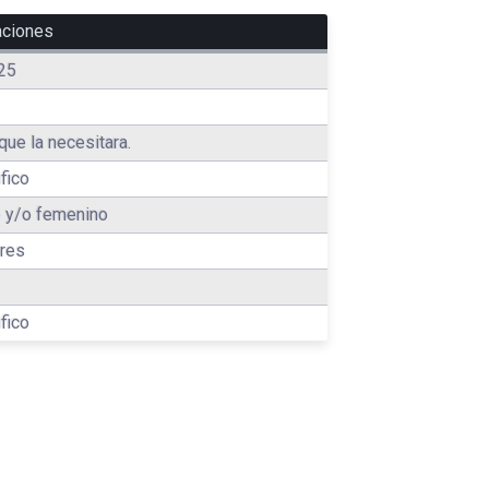
aciones
25
que la necesitara.
fico
 y/o femenino
res
fico