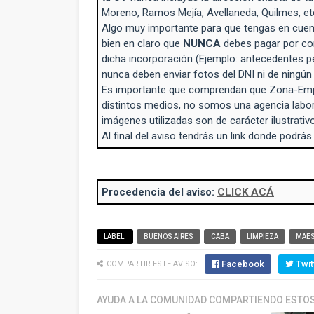
Moreno, Ramos Mejía, Avellaneda, Quilmes, et
Algo muy importante para que tengas en cuent
bien en claro que
NUNCA
debes pagar por con
dicha incorporación (Ejemplo: antecedentes p
nunca deben enviar fotos del DNI ni de ningú
Es importante que comprendan que Zona-Empl
distintos medios, no somos una agencia labo
imágenes utilizadas son de carácter ilustrativo
Al final del aviso tendrás un link donde podrás
Procedencia del aviso:
CLICK ACÁ
LABEL:
BUENOS AIRES
CABA
LIMPIEZA
MAE
Facebook
Twit
COMPARTIR ESTE AVISO:
AYUDA A LA COMUNIDAD COMPARTIENDO ESTOS