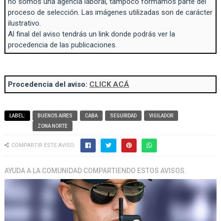
no somos una agencia laboral, tampoco formamos parte del
proceso de selección. Las imágenes utilizadas son de carácter
ilustrativo.
Al final del aviso tendrás un link donde podrás ver la
procedencia de las publicaciones.
Procedencia del aviso:
CLICK ACÁ
LABEL:
BUENOS AIRES
CABA
SEGURIDAD
VIGILADOR
ZONA NORTE
COMPARTIR ESTE AVISO:
AYUDA A LA COMUNIDAD COMPARTIENDO ESTOS AVISOS.