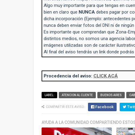
Algo muy importante para que tengas en cuent
bien en claro que
NUNCA
debes pagar por con
dicha incorporación (Ejemplo: antecedentes p
nunca deben enviar fotos del DNI ni de ningú
Es importante que comprendan que Zona-Empl
distintos medios, no somos una agencia labo
imágenes utilizadas son de carácter ilustrativo
Al final del aviso tendrás un link donde podrás
Procedencia del aviso:
CLICK ACÁ
LABEL:
ATENCION AL CLIENTE
BUENOS AIRES
CA
Facebook
Twit
COMPARTIR ESTE AVISO:
AYUDA A LA COMUNIDAD COMPARTIENDO ESTOS