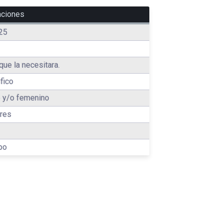
aciones
25
que la necesitara.
fico
 y/o femenino
res
po