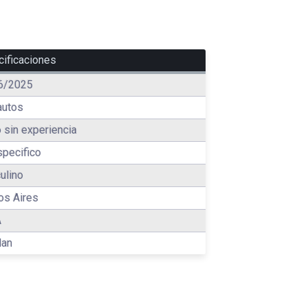
ificaciones
6/2025
autos
 sin experiencia
pecifico
ulino
os Aires
A
lan