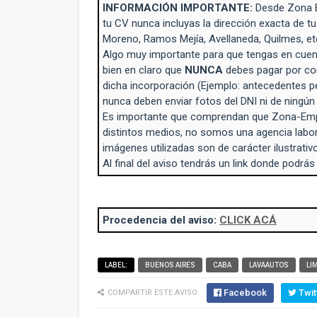
INFORMACIÓN IMPORTANTE:
Desde Zona 
tu CV nunca incluyas la dirección exacta de tu
Moreno, Ramos Mejía, Avellaneda, Quilmes, et
Algo muy importante para que tengas en cuent
bien en claro que
NUNCA
debes pagar por con
dicha incorporación (Ejemplo: antecedentes p
nunca deben enviar fotos del DNI ni de ningú
Es importante que comprendan que Zona-Empl
distintos medios, no somos una agencia labo
imágenes utilizadas son de carácter ilustrativo
Al final del aviso tendrás un link donde podrás
Procedencia del aviso:
CLICK ACÁ
LABEL:
BUENOS AIRES
CABA
LAVAAUTOS
LI
Facebook
Twit
COMPARTIR ESTE AVISO: