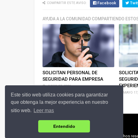
Facebook
Twit
COMPARTIR ESTE AVISO:
AYUDA A LA COMUNIDAD COMPARTIENDO ESTOS
SOLICITAN PERSONAL DE
SOLICIT
SEGURIDAD PARA EMPRESA
SEGURID
EXPERIE
JUNIO 07, 2026
MAYO 17,
Este sitio web utiliza cookies para garantizar
que obtenga la mejor experiencia en nuestro
sitio web.
Leer mas
Entendido
© 2018 Zona-Empleos.com | Todos los derechos rese