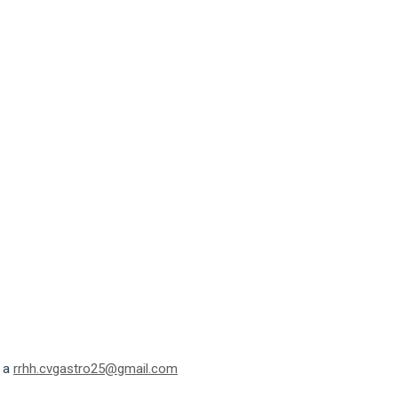
o a
rrhh.cvgastro25@gmail.com