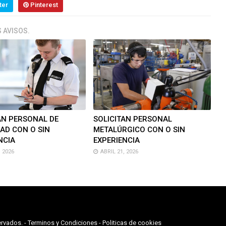
ter
Pinterest
 AVISOS.
AN PERSONAL DE
SOLICITAN PERSONAL
AD CON O SIN
METALÚRGICO CON O SIN
NCIA
EXPERIENCIA
 2026
ABRIL 21, 2026
rvados. -
Terminos y Condiciones
-
Politicas de cookies