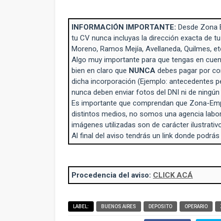
INFORMACIÓN IMPORTANTE:
Desde Zona 
tu CV nunca incluyas la dirección exacta de tu
Moreno, Ramos Mejía, Avellaneda, Quilmes, et
Algo muy importante para que tengas en cuent
bien en claro que
NUNCA
debes pagar por con
dicha incorporación (Ejemplo: antecedentes p
nunca deben enviar fotos del DNI ni de ningú
Es importante que comprendan que Zona-Empl
distintos medios, no somos una agencia labo
imágenes utilizadas son de carácter ilustrativo
Al final del aviso tendrás un link donde podrás
Procedencia del aviso:
CLICK ACÁ
LABEL:
BUENOS AIRES
DEPOSITO
OPERARIO