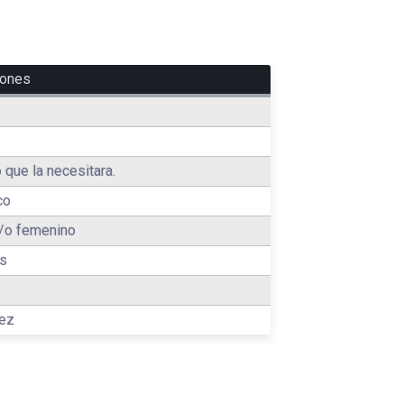
iones
 que la necesitara.
co
/o femenino
es
pez