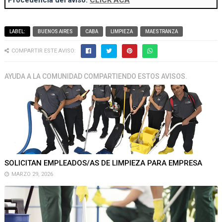
Procedencia del aviso:
CLICK ACÁ
LABEL:
BUENOS AIRES
CABA
LIMPIEZA
MAESTRANZA
COMPARTIR ESTE AVISO:
AYUDA A LA COMUNIDAD COMPARTIENDO ESTOS AVISOS.
SOLICITAN EMPLEADOS/AS DE LIMPIEZA PARA EMPRESA
MARZO 29, 2026