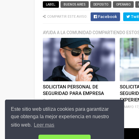
LABEL:
BUENOS AIRES
DEPOSITO
OPERARIO
Facebook
Twit
COMPARTIR ESTE AVISO:
AYUDA A LA COMUNIDAD COMPARTIENDO ESTOS
SOLICITAN PERSONAL DE
SOLICIT
SEGURIDAD PARA EMPRESA
SEGURID
EXPERIE
JUNIO 07, 2026
MAYO 17,
Este sitio web utiliza cookies para garantizar
que obtenga la mejor experiencia en nuestro
sitio web.
Leer mas