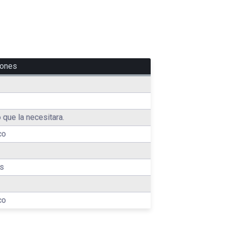
iones
 que la necesitara.
co
es
co