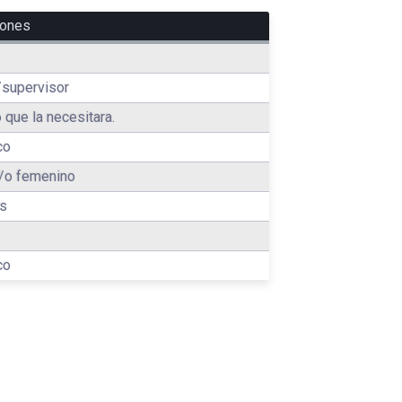
iones
/supervisor
 que la necesitara.
co
/o femenino
es
co