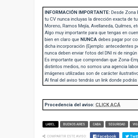
INFORMACIÓN IMPORTANTE:
Desde Zona 
tu CV nunca incluyas la dirección exacta de tu
Moreno, Ramos Mejía, Avellaneda, Quilmes, et
Algo muy importante para que tengas en cuent
bien en claro que
NUNCA
debes pagar por con
dicha incorporación (Ejemplo: antecedentes p
nunca deben enviar fotos del DNI ni de ningú
Es importante que comprendan que Zona-Empl
distintos medios, no somos una agencia labo
imágenes utilizadas son de carácter ilustrativo
Al final del aviso tendrás un link donde podrás
Procedencia del aviso:
CLICK ACÁ
LABEL:
BUENOS AIRES
CABA
SEGURIDAD
VIG
Facebook
Twit
COMPARTIR ESTE AVISO: