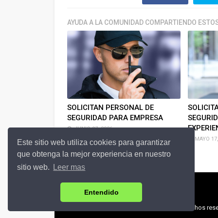
AYUDA A LA COMUNIDAD COMPARTIENDO ESTOS
SOLICITAN PERSONAL DE
SOLICIT
SEGURIDAD PARA EMPRESA
SEGURID
EXPERIE
JUNIO 07, 2026
MAYO 17,
Este sitio web utiliza cookies para garantizar
que obtenga la mejor experiencia en nuestro
sitio web.
Leer mas
Entendido
© 2018 Zona-Empleos.com | Todos los derechos rese