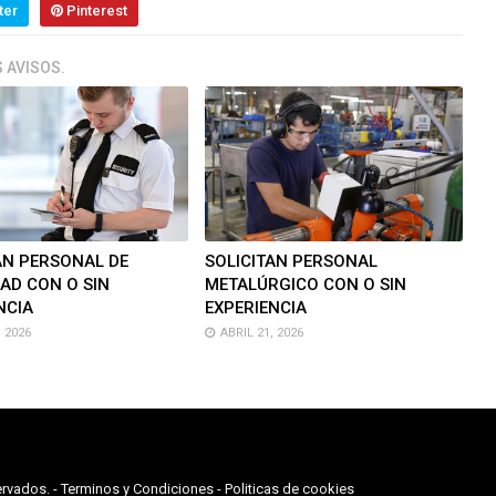
ter
Pinterest
 AVISOS.
AN PERSONAL DE
SOLICITAN PERSONAL
AD CON O SIN
METALÚRGICO CON O SIN
NCIA
EXPERIENCIA
 2026
ABRIL 21, 2026
rvados. -
Terminos y Condiciones
-
Politicas de cookies