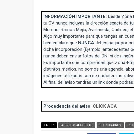
INFORMACIÓN IMPORTANTE:
Desde Zona 
tu CV nunca incluyas la dirección exacta de tu
Moreno, Ramos Mejía, Avellaneda, Quilmes, et
Algo muy importante para que tengas en cuent
bien en claro que
NUNCA
debes pagar por con
dicha incorporación (Ejemplo: antecedentes p
nunca deben enviar fotos del DNI ni de ningú
Es importante que comprendan que Zona-Empl
distintos medios, no somos una agencia labo
imágenes utilizadas son de carácter ilustrativo
Al final del aviso tendrás un link donde podrás
Procedencia del aviso:
CLICK ACÁ
LABEL:
ATENCION AL CLIENTE
BUENOS AIRES
ZON