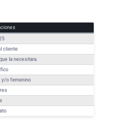
aciones
25
l cliente
que la necesitara.
fico
 y/o femenino
res
e
ato