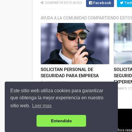
Facebook
Twit
COMPARTIR ESTE AVISO:
AYUDA A LA COMUNIDAD COMPARTIENDO ESTOS
SOLICITAN PERSONAL DE
SOLICIT
SEGURIDAD PARA EMPRESA
SEGURID
EXPERIE
JUNIO 07, 2026
MAYO 17,
Este sitio web utiliza cookies para garantizar
que obtenga la mejor experiencia en nuestro
sitio web.
Leer mas
Entendido
© 2018 Zona-Empleos.com | Todos los derechos rese