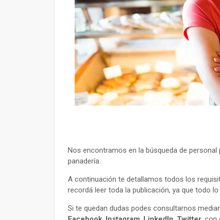
Nos encontramos en la búsqueda de personal pa
panadería.
A continuación te detallamos todos los requisi
recordá leer toda la publicación, ya que todo l
Si te quedan dudas podes consultarnos mediant
Facebook
,
Instagram
,
LinkedIn
,
Twitter
, con