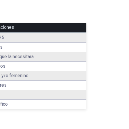
aciones
25
es
que la necesitara.
ños
 y/o femenino
res
fico