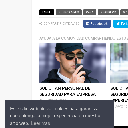
LABEL:
BUENOS AIRES
CABA
SEGURIDAD
VIG
Facebook
Twit
COMPARTIR ESTE AVISO:
AYUDA A LA COMUNIDAD COMPARTIENDO ESTOS
SOLICITAN PERSONAL DE
SOLICIT
SEGURIDAD PARA EMPRESA
SEGURID
EXPERIE
JUNIO 07, 2026
MAYO 17,
Este sitio web utiliza cookies para garantizar
que obtenga la mejor experiencia en nuestro
sitio web.
Leer mas