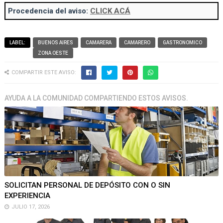
Procedencia del aviso:
CLICK ACÁ
LABEL:
BUENOS AIRES
CAMARERA
CAMARERO
GASTRONOMICO
ZONA OESTE
COMPARTIR ESTE AVISO:
AYUDA A LA COMUNIDAD COMPARTIENDO ESTOS AVISOS.
SOLICITAN PERSONAL DE DEPÓSITO CON O SIN
EXPERIENCIA
JULIO 17, 2026