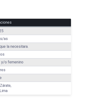
aciones
25
es/as
que la necesitara.
ños
 y/o femenino
res
e
Zárate,
 Lima