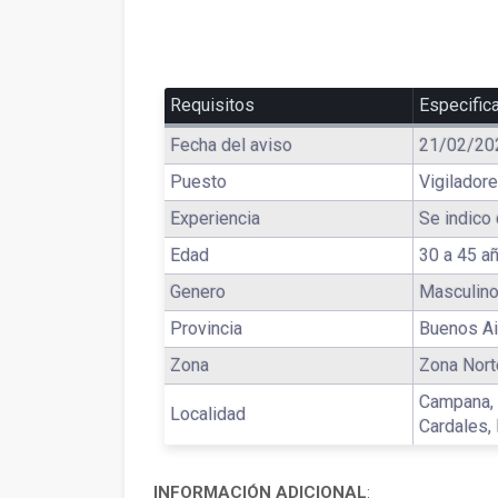
Requisitos
Especific
Fecha del aviso
21/02/20
Puesto
Vigilador
Experiencia
Se indico 
Edad
30 a 45 a
Genero
Masculino
Provincia
Buenos Ai
Zona
Zona Nort
Campana, 
Localidad
Cardales,
INFORMACIÓN ADICIONAL
: