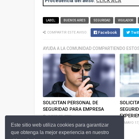
Procedencia del aviso:
CLICK ACÁ
LABEL:
BUENOS AIRES
SEGURIDAD
VIGILADOR
Facebook
Twit
COMPARTIR ESTE AVISO:
AYUDA A LA COMUNIDAD COMPARTIENDO ESTOS
SOLICITAN PERSONAL DE
SOLICIT
SEGURIDAD PARA EMPRESA
SEGURID
EXPERIE
JUNIO 07, 2026
MAYO 17,
Este sitio web utiliza cookies para garantizar
que obtenga la mejor experiencia en nuestro