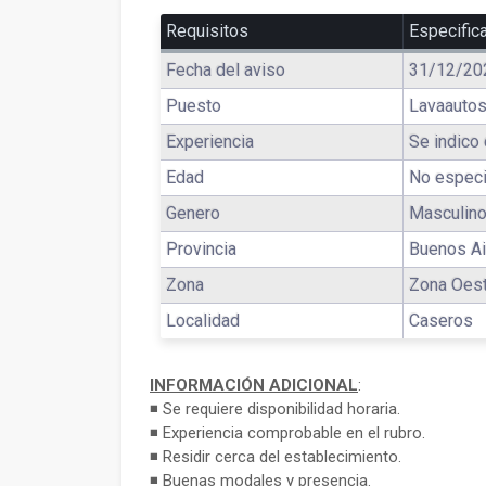
Requisitos
Especific
Fecha del aviso
31/12/20
Puesto
Lavaauto
Experiencia
Se indico 
Edad
No especi
Genero
Masculin
Provincia
Buenos Ai
Zona
Zona Oes
Localidad
Caseros
INFORMACIÓN ADICIONAL
:
◾ Se requiere disponibilidad horaria.
◾ Experiencia comprobable en el rubro.
◾ Residir cerca del establecimiento.
◾ Buenas modales y presencia.