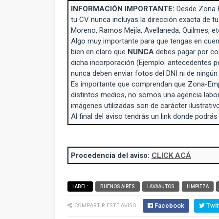
INFORMACIÓN IMPORTANTE:
Desde Zona 
tu CV nunca incluyas la dirección exacta de tu
Moreno, Ramos Mejía, Avellaneda, Quilmes, et
Algo muy importante para que tengas en cuent
bien en claro que
NUNCA
debes pagar por con
dicha incorporación (Ejemplo: antecedentes p
nunca deben enviar fotos del DNI ni de ningú
Es importante que comprendan que Zona-Empl
distintos medios, no somos una agencia labo
imágenes utilizadas son de carácter ilustrativo
Al final del aviso tendrás un link donde podrás
Procedencia del aviso:
CLICK ACÁ
LABEL:
BUENOS AIRES
LAVAAUTOS
LIMPIEZA
Facebook
Twit
COMPARTIR ESTE AVISO: