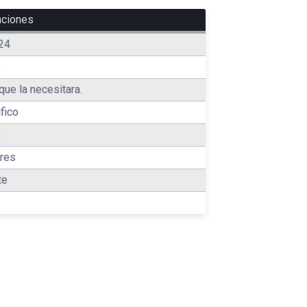
aciones
24
s
que la necesitara.
fico
o
res
te