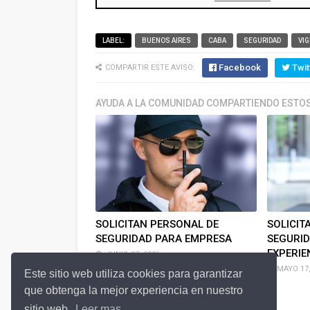
LABEL:
BUENOS AIRES
CABA
SEGURIDAD
VIG
Facebook
Twit
COMPARTIR ESTE AVISO:
AYUDA A LA COMUNIDAD COMPARTIENDO ESTOS
SOLICITAN PERSONAL DE
SOLICIT
SEGURIDAD PARA EMPRESA
SEGURID
EXPERIE
JUNIO 07, 2026
MAYO 17,
Este sitio web utiliza cookies para garantizar
que obtenga la mejor experiencia en nuestro
sitio web.
Leer mas