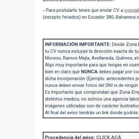
-
Para postularte tenes que enviar CV a
cvsvig
(excepto feriados) en Ecuador 380, Balvanera o 
INFORMACIÓN IMPORTANTE:
Desde Zona 
tu CV nunca incluyas la dirección exacta de tu
Moreno, Ramos Mejía, Avellaneda, Quilmes, et
Algo muy importante para que tengas en cuent
bien en claro que
NUNCA
debes pagar por con
dicha incorporación (Ejemplo: antecedentes p
nunca deben enviar fotos del DNI ni de ningú
Es importante que comprendan que Zona-Empl
distintos medios, no somos una agencia labo
imágenes utilizadas son de carácter ilustrativo
Al final del aviso tendrás un link donde podrás
Procedencia del aviso:
CLICK ACÁ