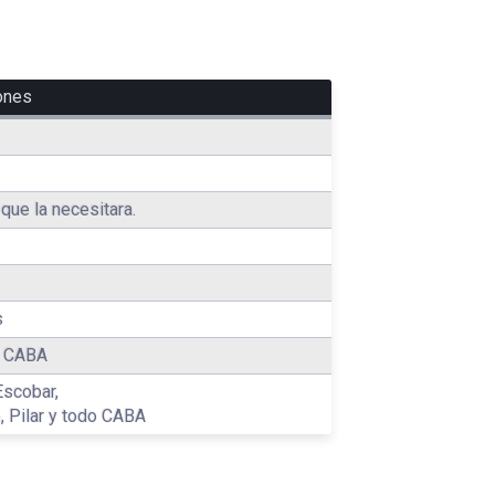
ones
que la necesitara.
s
y CABA
Escobar,
, Pilar y todo CABA