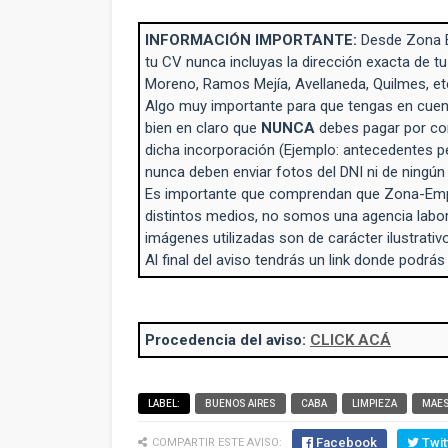
INFORMACIÓN IMPORTANTE:
Desde Zona 
tu CV nunca incluyas la dirección exacta de tu
Moreno, Ramos Mejía, Avellaneda, Quilmes, et
Algo muy importante para que tengas en cuent
bien en claro que
NUNCA
debes pagar por con
dicha incorporación (Ejemplo: antecedentes p
nunca deben enviar fotos del DNI ni de ningú
Es importante que comprendan que Zona-Empl
distintos medios, no somos una agencia labo
imágenes utilizadas son de carácter ilustrativo
Al final del aviso tendrás un link donde podrás
Procedencia del aviso:
CLICK ACÁ
LABEL:
BUENOS AIRES
CABA
LIMPIEZA
MAE
Facebook
Twit
COMPARTIR ESTE AVISO: