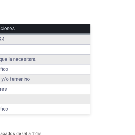
aciones
24
que la necesitara.
fico
 y/o femenino
res
fico
 sábados de 08 a 12hs.