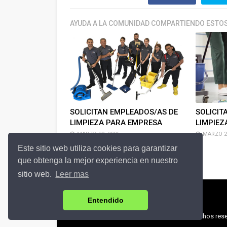
AYUDA A LA COMUNIDAD COMPARTIENDO ESTOS
SOLICITAN EMPLEADOS/AS DE
SOLICIT
LIMPIEZA PARA EMPRESA
LIMPIEZ
MARZO 29, 2026
MARZO 22
Este sitio web utiliza cookies para garantizar
que obtenga la mejor experiencia en nuestro
sitio web.
Leer mas
Entendido
© 2018 Zona-Empleos.com | Todos los derechos rese