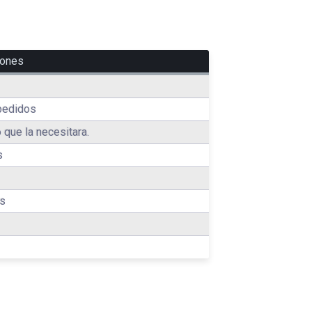
iones
pedidos
 que la necesitara.
s
es