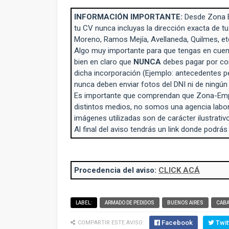
INFORMACIÓN IMPORTANTE:
Desde Zona 
tu CV nunca incluyas la dirección exacta de tu
Moreno, Ramos Mejía, Avellaneda, Quilmes, et
Algo muy importante para que tengas en cuent
bien en claro que
NUNCA
debes pagar por con
dicha incorporación (Ejemplo: antecedentes p
nunca deben enviar fotos del DNI ni de ningú
Es importante que comprendan que Zona-Empl
distintos medios, no somos una agencia labo
imágenes utilizadas son de carácter ilustrativo
Al final del aviso tendrás un link donde podrás
Procedencia del aviso:
CLICK ACÁ
LABEL:
ARMADO DE PEDIDOS
BUENOS AIRES
CAB
Facebook
Twit
COMPARTIR ESTE AVISO: