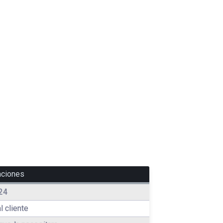
aciones
24
l cliente