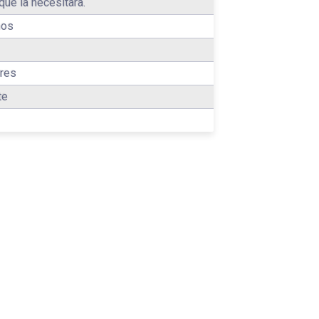
que la necesitara.
ños
res
te