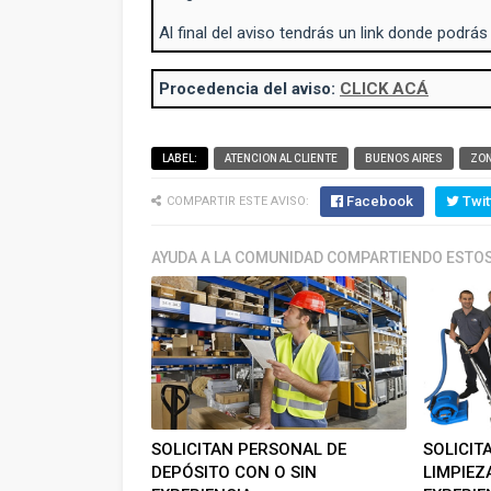
Al final del aviso tendrás un link donde podrás
Procedencia del aviso:
CLICK ACÁ
LABEL:
ATENCION AL CLIENTE
BUENOS AIRES
ZON
Facebook
Twit
COMPARTIR ESTE AVISO:
AYUDA A LA COMUNIDAD COMPARTIENDO ESTOS
SOLICITAN PERSONAL DE
SOLICIT
DEPÓSITO CON O SIN
LIMPIEZ