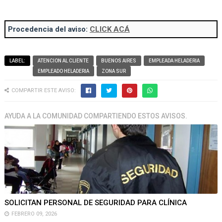
Procedencia del aviso:
CLICK ACÁ
LABEL:
ATENCION AL CLIENTE
BUENOS AIRES
EMPLEADA HELADERIA
EMPLEADO HELADERIA
ZONA SUR
COMPARTIR ESTE AVISO:
AYUDA A LA COMUNIDAD COMPARTIENDO ESTOS AVISOS.
SOLICITAN PERSONAL DE SEGURIDAD PARA CLÍNICA
FEBRERO 09, 2026