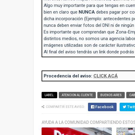
Algo muy importante para que tengas en cuent
bien en claro que
NUNCA
debes pagar por con
dicha incorporación (Ejemplo: antecedentes p
nunca deben enviar fotos del DNI ni de ningú
Es importante que comprendan que Zona-Empl
distintos medios, no somos una agencia labo
imágenes utilizadas son de carácter ilustrativo
Al final del aviso tendrás un link donde podrás
Procedencia del aviso:
CLICK ACÁ
LABEL:
ATENCION AL CLIENTE
BUENOS AIRES
CA
Facebook
Twit
COMPARTIR ESTE AVISO:
AYUDA A LA COMUNIDAD COMPARTIENDO ESTOS