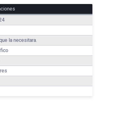
aciones
24
que la necesitara.
fico
o
res