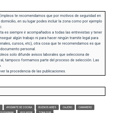
Empleos te recomendamos que por motivos de seguridad en
 domicilio, en su lugar podes incluir la zona como por ejemplo
c.
a es siempre ir acompañados a todas las entrevistas y tener
seguir algún trabajo ni para hacer ningún tramite legal para
enales, cursos, etc), otra cosa que te recomendamos es que
n documento personal.
eos solo difunde avisos laborales que selecciona de
ral, tampoco formamos parte del proceso de selección. Las
.
 ver la procedencia de las publicaciones.
AYUDANTE DE COCINA
BUENOS AIRES
CAJERO
CAMARERO
SUSHIMAN
VIGILADOR
ZONA SUR