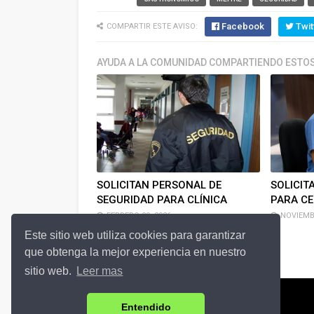
Facebook
Twit
COMPARTIR ESTE AVISO:
AYUDA A LA COMUNIDAD COMPARTIENDO ESTOS
SOLICITAN PERSONAL DE
SOLICIT
SEGURIDAD PARA CLÍNICA
PARA C
FEBRERO 09, 2026
NOVIEMBR
Este sitio web utiliza cookies para garantizar
que obtenga la mejor experiencia en nuestro
sitio web.
Leer mas
Entendido