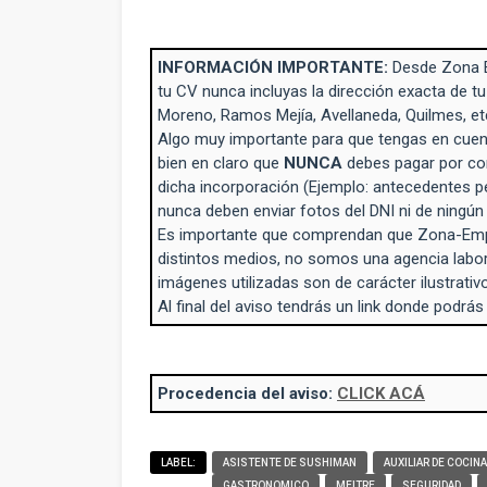
INFORMACIÓN IMPORTANTE:
Desde Zona 
tu CV nunca incluyas la dirección exacta de tu
Moreno, Ramos Mejía, Avellaneda, Quilmes, et
Algo muy importante para que tengas en cuent
bien en claro que
NUNCA
debes pagar por con
dicha incorporación (Ejemplo: antecedentes p
nunca deben enviar fotos del DNI ni de ningú
Es importante que comprendan que Zona-Empl
distintos medios, no somos una agencia labo
imágenes utilizadas son de carácter ilustrativo
Al final del aviso tendrás un link donde podrás
Procedencia del aviso:
CLICK ACÁ
LABEL:
ASISTENTE DE SUSHIMAN
AUXILIAR DE COCINA
GASTRONOMICO
MEITRE
SEGURIDAD