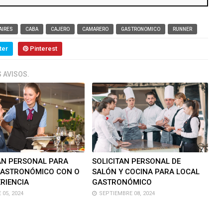
AIRES
CABA
CAJERO
CAMARERO
GASTRONOMICO
RUNNER
ter
Pinterest
 AVISOS.
AN PERSONAL PARA
SOLICITAN PERSONAL DE
GASTRONÓMICO CON O
SALÓN Y COCINA PARA LOCAL
ERIENCIA
GASTRONÓMICO
05, 2024
SEPTIEMBRE 08, 2024