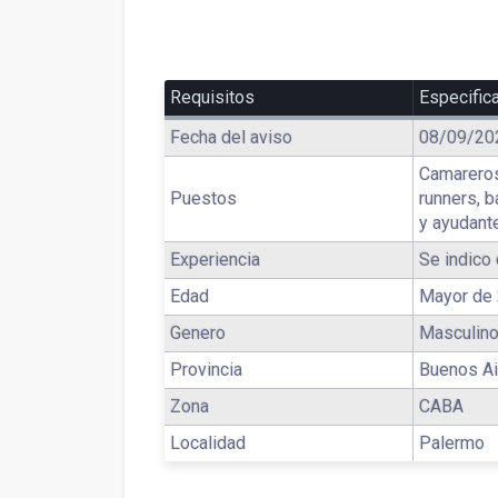
Requisitos
Especific
Fecha del aviso
08/09/20
Camareros
Puestos
runners, 
y ayudant
Experiencia
Se indico 
Edad
Mayor de 
Genero
Masculino
Provincia
Buenos Ai
Zona
CABA
Localidad
Palermo