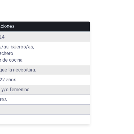
aciones
24
/as, cajeros/as,
bachero
e de cocina
que la necesitara.
22 años
 y/o femenino
res