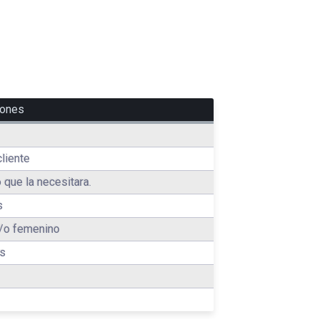
iones
cliente
 que la necesitara.
s
/o femenino
es