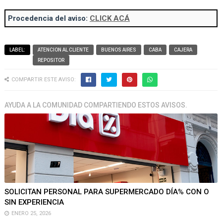
Procedencia del aviso:
CLICK ACÁ
LABEL:
ATENCION AL CLIENTE
BUENOS AIRES
CABA
CAJERA
REPOSITOR
COMPARTIR ESTE AVISO:
AYUDA A LA COMUNIDAD COMPARTIENDO ESTOS AVISOS.
SOLICITAN PERSONAL PARA SUPERMERCADO DÍA% CON O
SIN EXPERIENCIA
ENERO 25, 2026