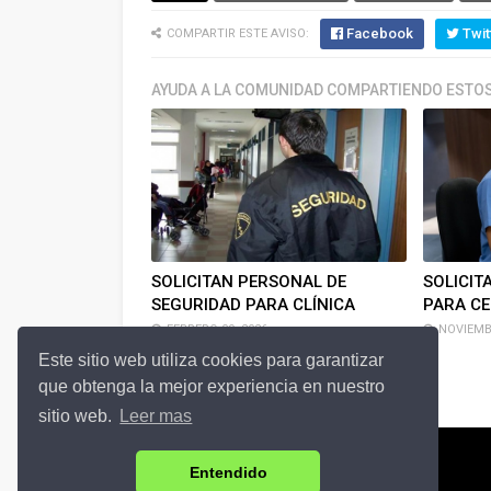
Facebook
Twit
COMPARTIR ESTE AVISO:
AYUDA A LA COMUNIDAD COMPARTIENDO ESTOS
SOLICITAN PERSONAL DE
SOLICIT
SEGURIDAD PARA CLÍNICA
PARA C
FEBRERO 09, 2026
NOVIEMBR
Este sitio web utiliza cookies para garantizar
que obtenga la mejor experiencia en nuestro
sitio web.
Leer mas
Entendido