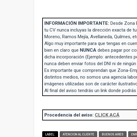
INFORMACIÓN IMPORTANTE:
Desde Zona 
tu CV nunca incluyas la dirección exacta de tu
Moreno, Ramos Mejía, Avellaneda, Quilmes, et
Algo muy importante para que tengas en cuent
bien en claro que
NUNCA
debes pagar por con
dicha incorporación (Ejemplo: antecedentes p
nunca deben enviar fotos del DNI ni de ningú
Es importante que comprendan que Zona-Empl
distintos medios, no somos una agencia labo
imágenes utilizadas son de carácter ilustrativo
Al final del aviso tendrás un link donde podrás
Procedencia del aviso:
CLICK ACÁ
LABEL:
ATENCION AL CLIENTE
BUENOS AIRES
EMP