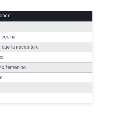
iones
 cocina
 que la necesitara.
co
/o femenino
es