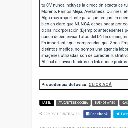
tu CV nunca incluyas la dirección exacta de tu
Moreno, Ramos Mejía, Avellaneda, Quilmes, et
Algo muy importante para que tengas en cuent
bien en claro que
NUNCA
debes pagar por con
dicha incorporación (Ejemplo: antecedentes p
nunca deben enviar fotos del DNI ni de ningú
Es importante que comprendan que Zona-Empl
distintos medios, no somos una agencia labo
imágenes utilizadas son de carácter ilustrativo
Al final del aviso tendrás un link donde podrás
Procedencia del aviso:
CLICK ACÁ
LABEL:
AYUDANTE DE COCINA
BUENOS AIRES
GAS
Facebook
Twit
COMPARTIR ESTE AVISO: