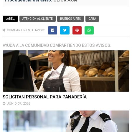
Procedencia del aviso:
CLICK ACÁ
LABEL:
ATENCION AL CLIENTE
BUENOS AIRES
CABA
COMPARTIR ESTE AVISO:
AYUDA A LA COMUNIDAD COMPARTIENDO ESTOS AVISOS.
SOLICITAN PERSONAL PARA PANADERÍA
JUNIO 07, 2026