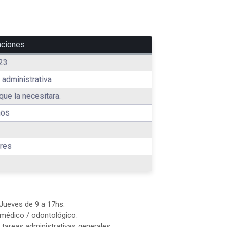
aciones
23
 administrativa
que la necesitara.
ños
res
 Jueves de 9 a 17hs.
 médico / odontológico.
tareas administrativas generales.