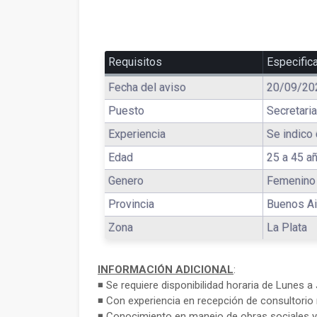
Requisitos
Especific
Fecha del aviso
20/09/20
Puesto
Secretaria
Experiencia
Se indico 
Edad
25 a 45 a
Genero
Femenino
Provincia
Buenos Ai
Zona
La Plata
INFORMACIÓN ADICIONAL
:
◾ Se requiere disponibilidad horaria de Lunes a
◾ Con experiencia en recepción de consultorio
◾ Conocimiento en manejo de obras sociales y 