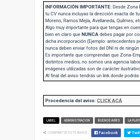
INFORMACIÓN IMPORTANTE:
Desde Zona 
tu CV nunca incluyas la dirección exacta de tu
Moreno, Ramos Mejía, Avellaneda, Quilmes, et
Algo muy importante para que tengas en cuent
bien en claro que
NUNCA
debes pagar por con
dicha incorporación (Ejemplo: antecedentes p
nunca deben enviar fotos del DNI ni de ningú
Es importante que comprendan que Zona-Empl
distintos medios, no somos una agencia labo
imágenes utilizadas son de carácter ilustrativo
Al final del aviso tendrás un link donde podrás
Procedencia del aviso:
CLICK ACÁ
LABEL:
ADMINISTRACION
BUENOS AIRES
LA PLAT
Facebook
Twit
COMPARTIR ESTE AVISO: